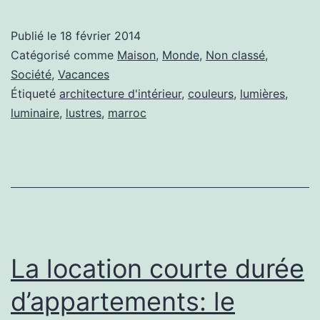
d’i
co
Publié le
18 février 2014
do
Catégorisé comme
Maison
,
Monde
,
Non classé
,
un
Société
,
Vacances
Étiqueté
architecture d'intérieur
,
couleurs
,
lumières
,
am
luminaire
,
lustres
,
marroc
ma
La location courte durée
d’appartements: le