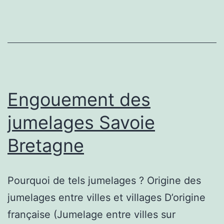
un
camping
haut
de
gamme
à
Engouement des
Pont-
jumelages Savoie
Aven
Bretagne
Pourquoi de tels jumelages ? Origine des
jumelages entre villes et villages D’origine
française (Jumelage entre villes sur