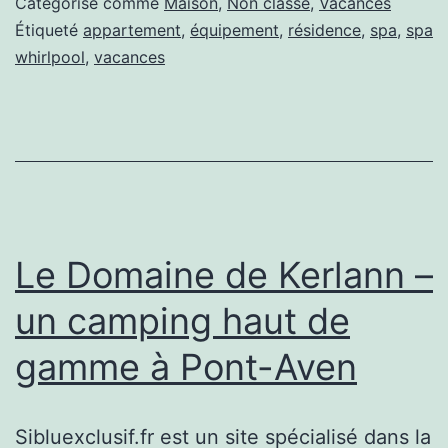
Catégorisé comme
Maison
,
Non classé
,
Vacances
sa
Étiqueté
appartement
,
équipement
,
résidence
,
spa
,
spa
whirlpool
,
vacances
résidence
de
vacances
Le Domaine de Kerlann –
un camping haut de
gamme à Pont-Aven
Sibluexclusif.fr est un site spécialisé dans la