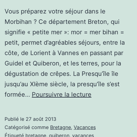
Vous préparez votre séjour dans le
Morbihan ? Ce département Breton, qui
signifie « petite mer »: mor = mer bihan =
petit, permet d’agréables séjours, entre la
côte, de Lorient à Vannes en passant par
Guidel et Quiberon, et les terres, pour la
dégustation de crêpes. La Presqu’île île
jusqu’au XIème siècle, la presqu’île s’est
Des
formée…
Poursuivre la lecture
vacances
à
Publié le
27 août 2013
la
Catégorisé comme
Bretagne
,
Vacances
presqu’île
Étiqueté
bretagne
,
quiberon
,
vacances