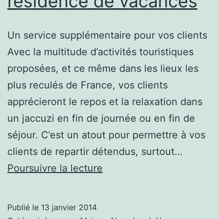
résidence de vacances
villes
telles
Un service supplémentaire pour vos clients
que
Avec la multitude d’activités touristiques
Londre,
proposées, et ce même dans les lieux les
Paris
plus reculés de France, vos clients
ou
apprécieront le repos et la relaxation dans
Berlin
un jaccuzi en fin de journée ou en fin de
séjour. C’est un atout pour permettre à vos
clients de repartir détendus, surtout…
Installer
Poursuivre la lecture
un
SPA
Publié le
13 janvier 2014
dans