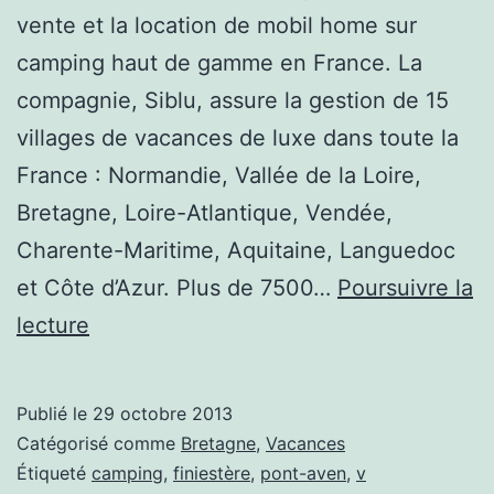
vente et la location de mobil home sur
camping haut de gamme en France. La
compagnie, Siblu, assure la gestion de 15
villages de vacances de luxe dans toute la
France : Normandie, Vallée de la Loire,
Bretagne, Loire-Atlantique, Vendée,
Charente-Maritime, Aquitaine, Languedoc
et Côte d’Azur. Plus de 7500…
Poursuivre la
Le
lecture
Domaine
de
Publié le
29 octobre 2013
Kerlann
Catégorisé comme
Bretagne
,
Vacances
–
Étiqueté
camping
,
finiestère
,
pont-aven
,
v