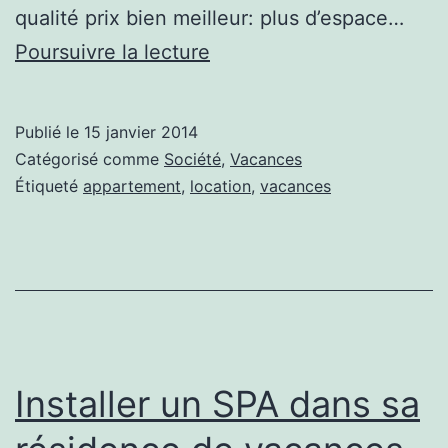
qualité prix bien meilleur: plus d’espace…
La
Poursuivre la lecture
location
courte
Publié le
15 janvier 2014
durée
Catégorisé comme
Société
,
Vacances
d’appartements:
Étiqueté
appartement
,
location
,
vacances
le
nouveau
moyen
pour
découvrir
les
Installer un SPA dans sa
grandes