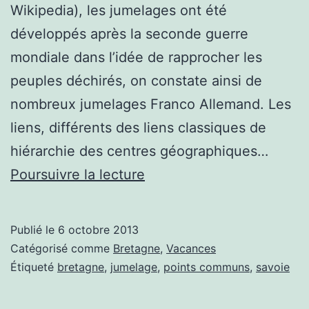
Wikipedia), les jumelages ont été
développés après la seconde guerre
mondiale dans l’idée de rapprocher les
peuples déchirés, on constate ainsi de
nombreux jumelages Franco Allemand. Les
liens, différents des liens classiques de
hiérarchie des centres géographiques…
Engouement
Poursuivre la lecture
des
jumelages
Publié le
6 octobre 2013
Savoie
Catégorisé comme
Bretagne
,
Vacances
Bretagne
Étiqueté
bretagne
,
jumelage
,
points communs
,
savoie