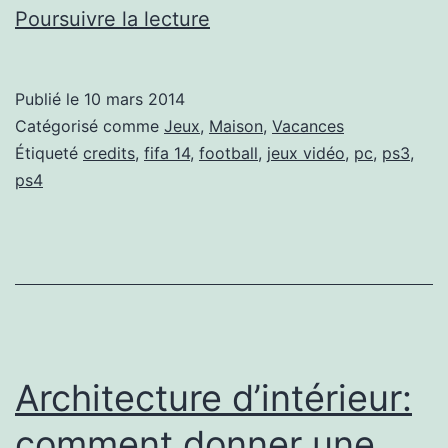
Fifa
Poursuivre la lecture
14:
premier
Publié le
10 mars 2014
update
Catégorisé comme
Jeux
,
Maison
,
Vacances
de
Étiqueté
credits
,
fifa 14
,
football
,
jeux vidéo
,
pc
,
ps3
,
ps4
joueurs
pour
la
saison
d’hiver
Architecture d’intérieur:
comment donner une