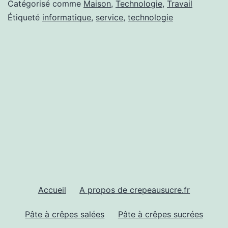
de
Catégorisé comme
Maison
,
Technologie
,
Travail
son
Étiqueté
informatique
,
service
,
technologie
ordinateur
a
distance
Accueil
A propos de crepeausucre.fr
Pâte à crêpes salées
Pâte à crêpes sucrées